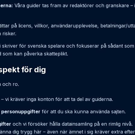
erna:
Våra guider tas fram av redaktörer och granskare – 
tittar på licens, villkor, användarupplevelse, betalningar/u
 risker.
 skriver för svenska spelare och fokuserar på sådant som 
d som kan påverka skatteplikt.
spekt för dig
n och ro.
– vi kräver inga konton för att ta del av guiderna.
a personuppgifter
för att du ska kunna använda sajten.
ifter
och vi försöker hålla datainsamling på en rimlig nivå.
känna dig trygg här – även när ämnet i sig kräver extra efte