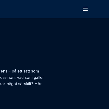
cens – på ett sätt som
a casinon, vad som gäller
nskar något särskilt? Hör