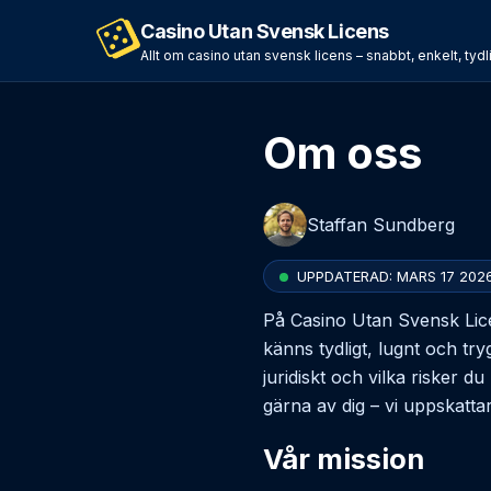
Casino Utan Svensk Licens
Allt om casino utan svensk licens – snabbt, enkelt, tydl
Om oss
Staffan Sundberg
UPPDATERAD:
MARS 17 202
På Casino Utan Svensk Licens
känns tydligt, lugnt och try
juridiskt och vilka risker du
gärna av dig – vi uppskattar
Vår mission