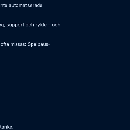
inte automatiserade
ttag, support och rykte – och
ofta missas: Spelpaus-
rtanke.