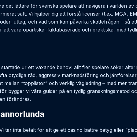
öra det lättare för svenska spelare att navigera i världen av
rmerat sätt. Vi hjälper dig att förstå licenser (t.ex. MGA, 
toder, uttag, och vad som kan påverka skattefrågan – så att
r att vara opartiska, faktabaserade och praktiska, med tydl
tartade ur ett växande behov: allt fler spelare söker alter
ofta otydliga råd, aggressiv marknadsföring och jämförelser
appet mellan “topplistor” och verklig vägledning – med mer t
för bygger vi våra guider på en tydlig granskningsmetod oc
den förändras.
 annorlunda
Vi tar inte betalt för att ge ett casino bättre betyg eller “p